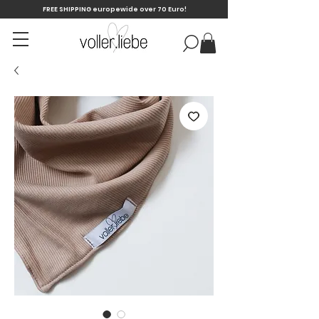
FREE SHIPPING europewide over 70 Euro!