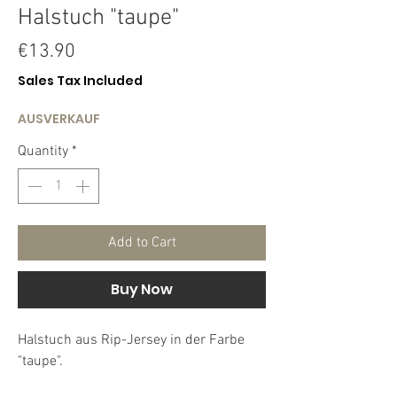
Halstuch "taupe"
Price
€13.90
Sales Tax Included
AUSVERKAUF
Quantity
*
Add to Cart
Buy Now
Halstuch aus Rip-Jersey in der Farbe
"taupe".